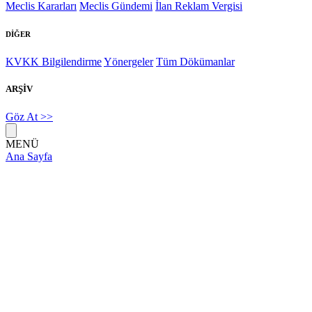
Meclis Kararları
Meclis Gündemi
İlan Reklam Vergisi
DİĞER
KVKK Bilgilendirme
Yönergeler
Tüm Dökümanlar
ARŞİV
Göz At >>
MENÜ
Ana Sayfa
BAŞKAN
Başkanın Mesajı
Başkanın Özgeçmişi
KURUMSAL
Projeler