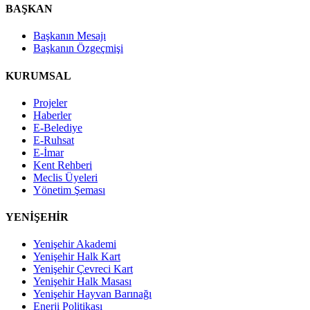
BAŞKAN
Başkanın Mesajı
Başkanın Özgeçmişi
KURUMSAL
Projeler
Haberler
E-Belediye
E-Ruhsat
E-İmar
Kent Rehberi
Meclis Üyeleri
Yönetim Şeması
YENİŞEHİR
Yenişehir Akademi
Yenişehir Halk Kart
Yenişehir Çevreci Kart
Yenişehir Halk Masası
Yenişehir Hayvan Barınağı
Enerji Politikası