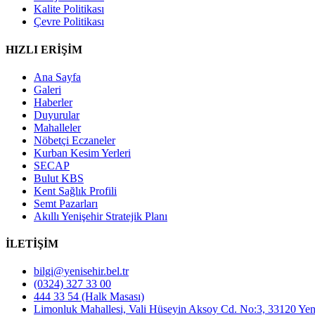
Kalite Politikası
Çevre Politikası
HIZLI ERİŞİM
Ana Sayfa
Galeri
Haberler
Duyurular
Mahalleler
Nöbetçi Eczaneler
Kurban Kesim Yerleri
SECAP
Bulut KBS
Kent Sağlık Profili
Semt Pazarları
Akıllı Yenişehir Stratejik Planı
İLETİŞİM
bilgi@yenisehir.bel.tr
(0324) 327 33 00
444 33 54 (Halk Masası)
Limonluk Mahallesi, Vali Hüseyin Aksoy Cd. No:3, 33120 Yen