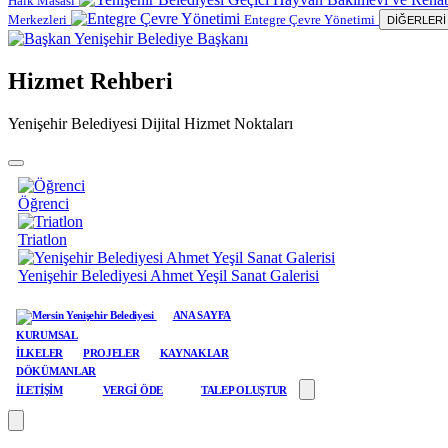
Halk Masası
Merkezleri
Entegre Çevre Yönetimi
DİĞERLERİ
Yenişehir Belediye Başkanı
Hizmet Rehberi
Yenişehir Belediyesi Dijital Hizmet Noktaları
Öğrenci
Triatlon
Yenişehir Belediyesi Ahmet Yeşil Sanat Galerisi
ANA SAYFA
KURUMSAL
İLKELER
PROJELER
KAYNAKLAR
DÖKÜMANLAR
İLETİŞİM
VERGİ ÖDE
TALEP OLUŞTUR