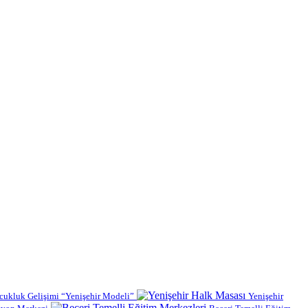
cukluk Gelişimi “Yenişehir Modeli”
Yenişehir