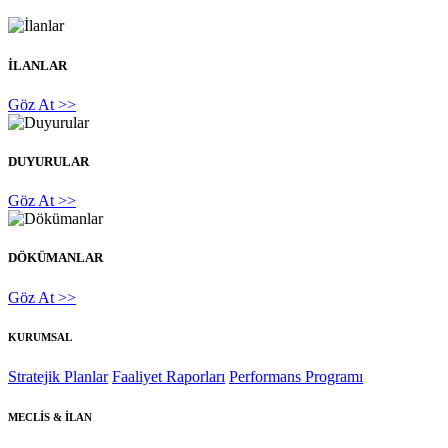
İLANLAR
Göz At >>
DUYURULAR
Göz At >>
DÖKÜMANLAR
Göz At >>
KURUMSAL
Stratejik Planlar
Faaliyet Raporları
Performans Programı
MECLİS & İLAN