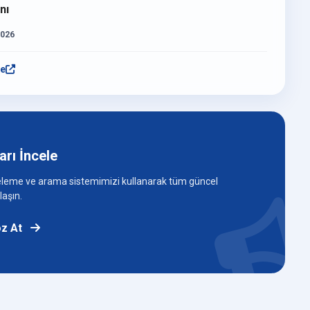
nı
2026
le
arı İncele
releme ve arama sistemimizi kullanarak tüm güncel
laşın.
z At