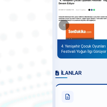
‹
 Yenişehir Çocuk Oyunları
4. Yenişehir Çocuk Oyunları
stivali başlıyor
Festivali Yoğun İlgi Görüyor
İLANLAR