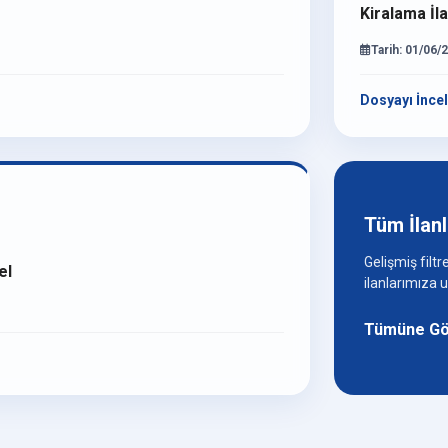
Kiralama İla
Tarih: 01/06/
Dosyayı İnce
Tüm İlanl
Gelişmiş filt
el
ilanlarımıza u
Tümüne Gö