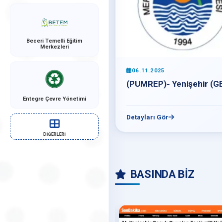
Beceri Temelli Eğitim
Merkezleri
06.11.2025
(PUMREP)- Yenişehir (GE
Entegre Çevre Yönetimi
Detayları Gör
DİĞERLERİ
BASINDA BİZ